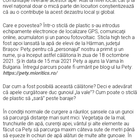
comunităţile riverane acestor ape. Atât la nivel locat cât și la
nivel naţional doar o mică parte din locuitori conștientizează
că au o contribuţie la acest dezastru local și global.
Care e povestea? Într-o sticlă de plastic s-au introdus
echipamente electronice de localizare GPS, comunicaţii
online, acumulatori și un panou fotovoltaic. Sticla high tech a
fost apoi lansată la apă de elevii de la Hărman, judeţul
Brașov. Pety, pentru că „personajul” nostru a primit și un
nume, și-a început astfel călătoria în ziua de 18 octombrie
2021. Și în data de 15 mai 2021 Pety a ajuns la Varna în
Bulgaria. Întregul parcurs poate fi urmărit pe blog-ul lui Pety:
https://pety.mioritics.ro/
Dar cum a fost posibilă această călătorie? Deci e adevărat
că apele curgătoare duc gunoiul „la vale”? Cum poate o sticlă
de plastic să „sară” peste baraje?
În condiţii normale de curgere a râurilor, șansele ca un gunoi
să parcurgă distanţe mari sunt mici. Vegetaţia de la mal,
trunchiurile din apă, curenţii apei, vântul și alte elemente au
făcut ca Pety să parcurga maxim câteva sute de metri până
să eșueze în ochiuri de apă alături de multe alte gunoaie. În