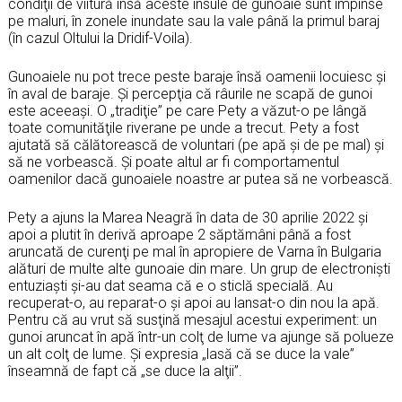
condiţii de viitură însă aceste insule de gunoaie sunt împinse
pe maluri, în zonele inundate sau la vale până la primul baraj
(în cazul Oltului la Dridif-Voila).
Gunoaiele nu pot trece peste baraje însă oamenii locuiesc și
în aval de baraje. Și percepţia că râurile ne scapă de gunoi
este aceeași. O „tradiţie” pe care Pety a văzut-o pe lângă
toate comunităţile riverane pe unde a trecut. Pety a fost
ajutată să călătorească de voluntari (pe apă și de pe mal) și
să ne vorbească. Și poate altul ar fi comportamentul
oamenilor dacă gunoaiele noastre ar putea să ne vorbească.
Pety a ajuns la Marea Neagră în data de 30 aprilie 2022 și
apoi a plutit în derivă aproape 2 săptămâni până a fost
aruncată de curenţi pe mal în apropiere de Varna în Bulgaria
alături de multe alte gunoaie din mare. Un grup de electroniști
entuziaști și-au dat seama că e o sticlă specială. Au
recuperat-o, au reparat-o și apoi au lansat-o din nou la apă.
Pentru că au vrut să susţină mesajul acestui experiment: un
gunoi aruncat în apă într-un colţ de lume va ajunge să polueze
un alt colţ de lume. Și expresia „lasă că se duce la vale”
înseamnă de fapt că „se duce la alţii”.