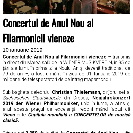
Concertul de Anul Nou al
Filarmonicii vieneze
10 ianuarie 2019
Concertul de Anul Nou al Filarmonicii vieneze
– transmis
în direct din Marea sală de la WIENER MUSIKVEREIN, în 95 de
țări ale lumii, în prima zi a Noului An și devenit tradițional, de
79 de ani –, a fost urmărit, în ziua de 01 Ianuarie 2019 de
milioane de telespectatori de pe întreg mapamondul.
Sub bagheta celebrului
Christian Thielemann,
dirijorul-șef al
Sächsischen Staatskapelle
din Dresda,
Neujahrskonzert
2019 der Wiener Philharmoniker,
unic în lume, a atins și
anul acesta pragul de excelență, reconfirmând faptul că
Viena
este
Capitala mondială a CONCERTELOR de muzică
clasică.