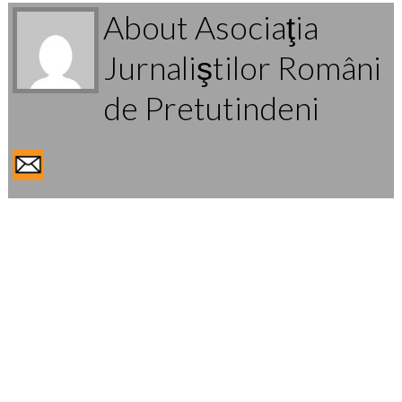
About Asociaţia
Jurnaliştilor Români
de Pretutindeni