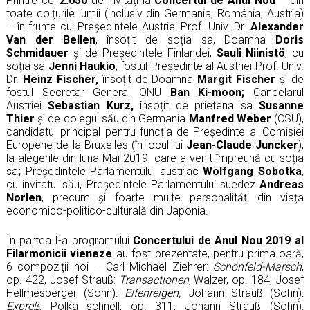
Printre cei
2.050
de invitați la
Concertul de Anul Nou
– din
toate colțurile lumii (inclusiv din Germania, România, Austria)
– în frunte cu: Președintele Austriei Prof. Univ. Dr.
Alexander
Van der Bellen
,
însoțit de soția sa, Doamna
Doris
Schmidauer
și de Președintele Finlandei,
Sauli Niinistö
, cu
soția sa
Jenni Haukio
;
fostul Președinte al Austriei Prof. Univ.
Dr.
Heinz Fischer,
însoțit de Doamna
Margit Fischer
și de
fostul Secretar General ONU
Ban Ki-moon;
Cancelarul
Austriei
Sebastian Kurz,
însoțit de prietena sa
Susanne
Thier
și de
colegul său din Germania
Manfred Weber
(CSU),
candidatul principal pentru funcția de Președinte al Comisiei
Europene de la Bruxelles (în locul lui
Jean-Claude Juncker
),
la alegerile din luna Mai 2019, care a venit împreună cu soția
sa
;
Președintele Parlamentului austriac
Wolfgang Sobotka
,
cu invitatul său, Președintele Parlamentului suedez
Andreas
Norlen
,
precum și foarte multe personalități din viața
economico-politico-culturală din Japonia.
În partea I-a programului
Concertului de Anul Nou 2019 al
Filarmonicii vieneze
au fost prezentate, pentru prima oară,
6 compoziții noi
–
Carl Michael Ziehrer
:
Schönfeld-Marsch
,
op. 422,
Josef Strauß
:
Transactionen
, Walzer, op. 184,
Josef
Hellmesberger (Sohn)
:
Elfenreigen,
Johann Strauß (Sohn)
:
Expreß
, Polka schnell, op. 311, Johann Strauß (Sohn):