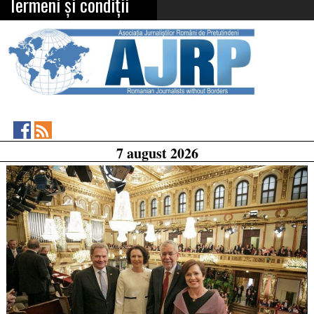
Termeni și condiții
Asociația
RSS
7 august 2026
Feed
Jurnaliștilor
Români
de
Pretutindeni
on
Facebook