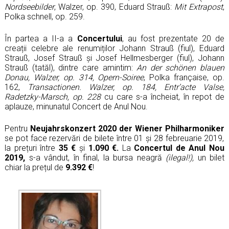
Nordseebilder
, Walzer, op. 390,
Eduard Strauß
:
Mit Extrapost
,
Polka schnell, op. 259.
În partea a II-a a
Concertului
, au fost prezentate 20 de
creații celebre ale renumiților Johann Strauß (fiul), Eduard
Strauß, Josef Strauß și Josef Hellmesberger (fiul), Johann
Strauß (tatăl), dintre care amintim:
An der schönen blauen
Donau, Walzer, op. 314, Opern-Soiree
, Polka française, op.
162,
Transactionen. Walzer, op. 184, Entr’acte Valse,
Radetzky-Marsch, op. 228
cu care s-a încheiat, în repot de
aplauze, minunatul Concert de Anul Nou.
Pentru
Neujahrskonzert 2020 der Wiener Philharmoniker
se pot face rezervări de bilete între 01 și 28 febreuarie 2019,
la prețuri între
35 €
și
1.090 €.
La
Concertul de Anul Nou
2019,
s-a vândut, în final, la bursa neagră
(ilegal!),
un bilet
chiar la prețul de
9.392 €
!