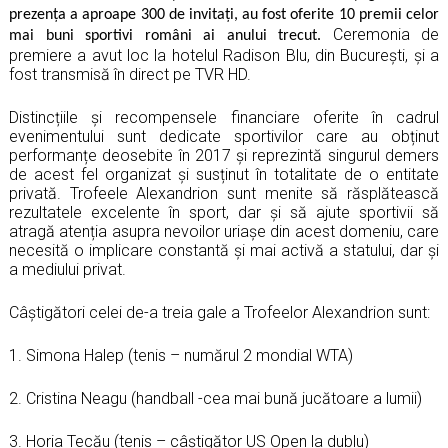
prezența a aproape 300 de invitați, au fost oferite 10 premii celor
Ceremonia de
mai buni sportivi români ai anului trecut.
premiere a avut loc la hotelul Radison Blu, din București, și a
fost transmisă în direct pe TVR HD.
Distincțiile și recompensele financiare oferite în cadrul
evenimentului sunt dedicate sportivilor care au obținut
performanțe deosebite în 2017 și reprezintă singurul demers
de acest fel organizat și susținut în totalitate de o entitate
privată. Trofeele Alexandrion sunt menite să răsplătească
rezultatele excelente în sport, dar și să ajute sportivii să
atragă atenția asupra nevoilor uriaşe din acest domeniu, care
necesită o implicare constantă şi mai activă a statului, dar şi
a mediului privat.
Câștigători celei de-a treia gale a Trofeelor Alexandrion sunt:
1. Simona Halep (tenis – numărul 2 mondial WTA)
2. Cristina Neagu (handball -cea mai bună jucătoare a lumii)
3. Horia Tecău (tenis – câștigător US Open la dublu)