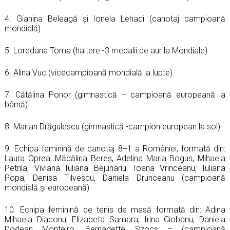
4. Gianina Beleagă și Ionela Lehaci (canotaj campioană
mondială)
5. Loredana Toma (haltere -3 medalii de aur la Mondiale)
6. Alina Vuc (vicecampioană mondială la lupte)
7. Cătălina Ponor (gimnastică – campioană europeană la
bârnă)
8. Marian Drăgulescu (gimnastică -campion european la sol)
9. Echipa feminină de canotaj 8+1 a României, formată din:
Laura Oprea, Mădălina Bereș, Adelina Maria Bogus, Mihaela
Petrila, Viviana Iuliana Bejunariu, Ioana Vrinceanu, Iuliana
Popa, Denisa Tilvescu, Daniela Drunceanu (campioană
mondială și europeană)
10. Echipa feminină de tenis de masă formată din: Adina
Mihaela Diaconu, Elizabeta Samara, Irina Ciobanu, Daniela
Dodean Monteiro, Bernadette Szocs – (campioană