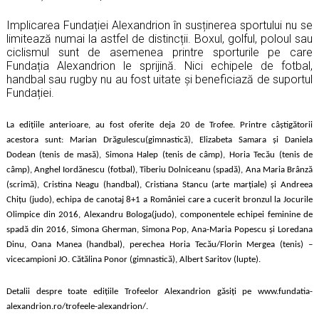
Implicarea Fundației Alexandrion în susținerea sportului nu se
limitează numai la astfel de distincții. Boxul, golful, poloul sau
ciclismul sunt de asemenea printre sporturile pe care
Fundația Alexandrion le sprijină. Nici echipele de fotbal,
handbal sau rugby nu au fost uitate și beneficiază de suportul
Fundației.
La edițiile anterioare, au fost oferite deja 20 de Trofee. Printre câștigătorii
acestora sunt: Marian Drăgulescu(gimnastică), Elizabeta Samara și Daniela
Dodean (tenis de masă), Simona Halep (tenis de câmp), Horia Tecău (tenis de
câmp), Anghel Iordănescu (fotbal), Tiberiu Dolniceanu (spadă), Ana Maria Brânză
(scrimă), Cristina Neagu (handbal), Cristiana Stancu (arte marţiale) şi Andreea
Chiţu (judo), echipa de canotaj 8+1 a României care a cucerit bronzul la Jocurile
Olimpice din 2016, Alexandru Bologa(judo), componentele echipei feminine de
spadă din 2016, Simona Gherman, Simona Pop, Ana-Maria Popescu și Loredana
Dinu, Oana Manea (handbal), perechea Horia Tecău/Florin Mergea (tenis) –
vicecampioni JO. Cătălina Ponor (gimnastică), Albert Saritov (lupte).
Detalii despre toate edițiile Trofeelor Alexandrion găsiți pe www.fundatia-
alexandrion.ro/trofeele-alexandrion/.