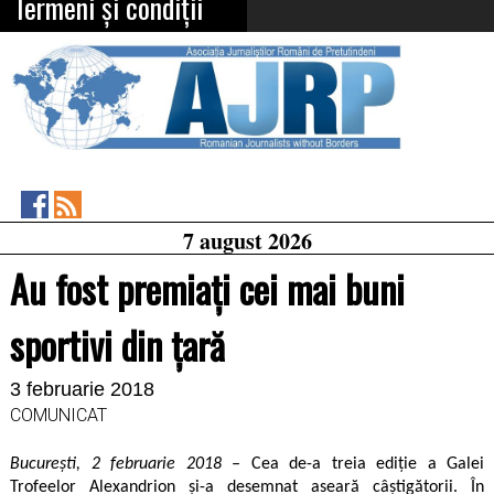
Termeni și condiții
Asociația
RSS
7 august 2026
Feed
Jurnaliștilor
Români
Au fost premiaţi cei mai buni
de
Pretutindeni
on
sportivi din ţară
Facebook
3 februarie 2018
COMUNICAT
București, 2 februarie 2018 –
Cea de-a treia ediție a Galei
Trofeelor Alexandrion și-a desemnat aseară câștigătorii. În