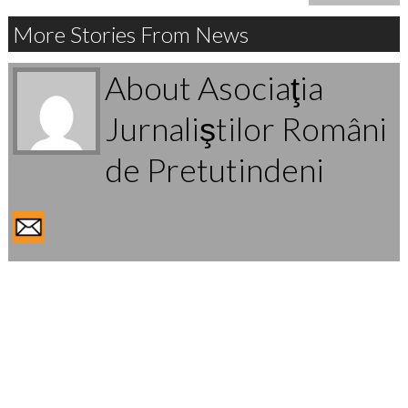
More Stories From News
About Asociaţia
Jurnaliştilor Români
de Pretutindeni