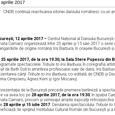
 aprilie 2017
CNDB continuă reactivarea istoriei dansului românesc cu un amp
cure
ş
ti, 12 aprilie 2017 –
Centrul Național al Dansului București
nata Camaro organizează între 25 aprilie și 15 iulie 2017 o seri
ngardiste de origine română Iris Barbura, în orașele București și 
 25 aprilie 2017, de la ora 19.30, la Sala Stere Popescu din 
ogramate spectacolele
Tribute to Iris Barbura
, în coregrafia arti
at de Beth Soll în amintirea profesoarei sale de dans, Iris Barbu
ezentarea cărţii
Tribute to Iris Barbura
, co-editată de CNDB şi Deu
rina Cimpoieru, Agnes Kern și Igor Mocanu).
prezentaţia de la Bucureşti precede premiera berlineză a spect
re va avea loc pe
28 aprilie 2017, de la ora 19.30
, în spațiul C
nata Camaro, precum și vernisajul amplei expoziţii retrospect
re
28 aprilie
ș
i 15 iulie 2017
. Derularea spectacolului
Tribute to 
eficiază de sprijinul Institutului Cultural Român din Bucureşti şi a