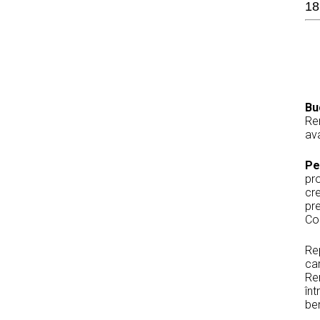
18
Bu
Re
ava
Pe
pr
cre
pr
Co
Re
ca
Re
înt
ben