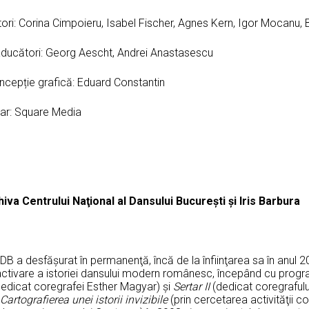
ori: Corina Cimpoieru, Isabel Fischer, Agnes Kern, Igor Mocanu, 
aducători: Georg Aescht, Andrei Anastasescu
ncepție grafică: Eduard Constantin
par: Square Media
hiva Centrului Na
ţ
ional al Dansului Bucure
ş
ti
ş
i Iris Barbura
B a desfăşurat în permanenţă, încă de la înfiinţarea sa în anul 
activare a istoriei dansului modern românesc, începând cu progra
edicat coregrafei Esther Magyar) şi
Sertar II
(dedicat coregrafulu
Cartografierea unei istorii invizibile
(prin cercetarea activităţii