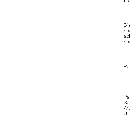
Iri
Bi
sp
ach
spe
Pen
Pa
Sce
Art
Um