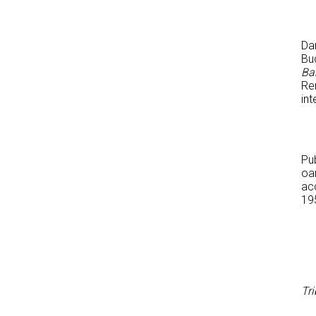
Dan
Buc
Ba
Re
int
Pu
oar
acc
19
Tri