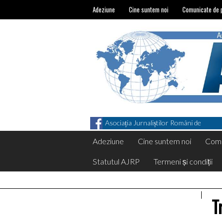
Adeziune
Cine suntem noi
Comunicate de 
Asociația Jurnaliștilor Români de
Pretutindeni on Facebook
Adeziune
Cine suntem noi
Comu
Statutul AJRP
Termeni și condiții
T