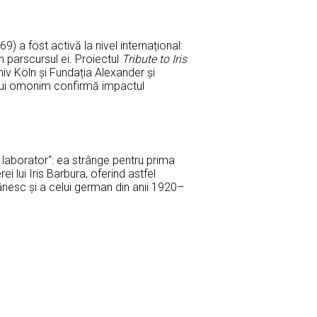
 a fost activă la nivel internațional:
în parscursul ei. Proiectul
Tribute to Iris
iv Köln și Fundația Alexander și
ului omonim confirmă impactul
 laborator“: ea strânge pentru prima
i lui Iris Barbura, oferind astfel
ânesc și a celui german din anii 1920–