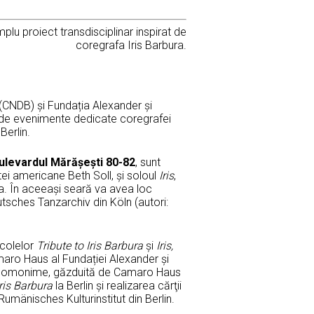
lu proiect transdisciplinar inspirat de
coregrafa Iris Barbura.
 (CNDB) și Fundația Alexander și
e de evenimente dedicate coregrafei
Berlin.
Bulevardul Mără
ș
e
ș
ti 80-82
, sunt
stei americane Beth Soll, și soloul
Iris
,
ra. În aceeași seară va avea loc
tsches Tanzarchiv din Köln (autori:
acolelor
Tribute to Iris Barbura
şi
Iris,
amaro Haus al Fundației Alexander și
ive omonime, găzduită de Camaro Haus
Iris Barbura
la Berlin şi realizarea cărţii
 Rumänisches Kulturinstitut din Berlin.