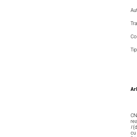
Aut
Tr
Co
Ti
Ar
CND
re
I
(d
cu