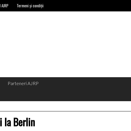
l AJRP
Termeni și condiții
Parteneri AJRP
i la Berlin