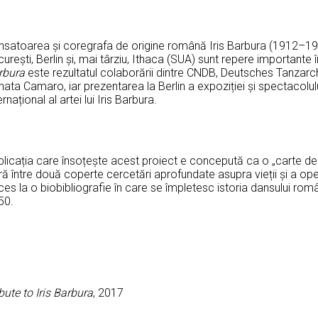
satoarea și coregrafa de origine română Iris Barbura (1912–1969)
urești, Berlin și, mai târziu, Ithaca (SUA) sunt repere importante 
rbura
este rezultatul colaborării dintre CNDB, Deutsches Tanzarch
nata Camaro, iar prezentarea la Berlin a expoziției și spectacol
ernațional al artei lui Iris Barbura.
blicația care însoțește acest proiect e concepută ca o „carte de
ă între două coperte cercetări aprofundate asupra vieții și a opere
es la o biobibliografie în care se împletesc istoria dansului rom
50.
bute to Iris Barbura
, 2017