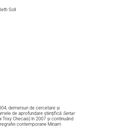
Beth Soll
2004, demersuri de cercetare şi
mele de aprofundare ştiinţifică
Sertar
i Trixy Checais) în 2007 şi continuând
 coregrafei contemporane Miriam