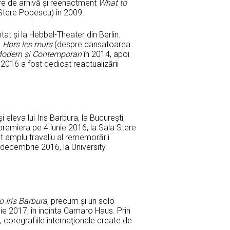
are de arhivă şi reenactment
What to
i Stere Popescu) în 2009.
ntat şi la Hebbel-Theater din Berlin.
l
Hors les murs
(despre dansatoarea
Modern
ş
i Contemporan
în 2014, apoi
 2016 a fost dedicat reactualizării
eleva lui Iris Barbura, la Bucureşti,
 premiera pe 4 iunie 2016, la Sala Stere
 amplu travaliu al rememorării
 decembrie 2016, la University
o Iris Barbura
, precum şi un solo
ilie 2017, în incinta Camaro Haus. Prin
oregrafiile internaţionale create de