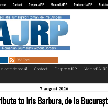
presă
Contact
Despre AJRP
Membrii AJRP
Parteneri AJRP
Statutu
RSS Feed
nicate de presă
Contact
Despre AJRP
Membrii AJRP
7 august 2026
ribute to Iris Barbura, de la Bucureşt