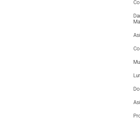
Cor
Da
Ma
As
Cos
Muz
Lu
Do
Asi
Pr