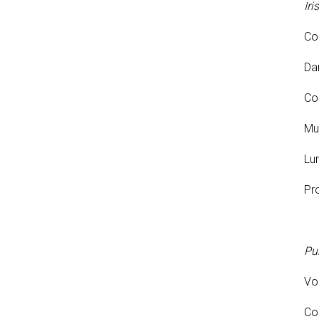
Iris
Cor
Da
Co
Muz
Lu
Pr
Pu
Vol
Co