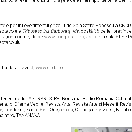
s Barbura revin într-unul din oraşele cele mai importante, la Berlin.
letele pentru evenimentul găzduit de Sala Stere Popescu a CNDB p
ectacolele
Tribute to Iris Barbura
și
Iris,
costă 35 de lei, preț între
iziționa online, de pe
www.kompostor.ro
, sau de la sala Stere 
ctacolului.
tru detalii vizitați
www.cndb.ro
rteneri media: AGERPRES, RFI Rom
â
nia, Radio Rom
ânia Cultural
na.ro, Dilema Veche, Revista Arta, Revista Arte și Meserii, Revis
e, Feeder.ro, Șapte Seri, Oraș
ulm.eu
, Onlinegallery, Zelist, B-Crit
blat.ro, TANĂNANA