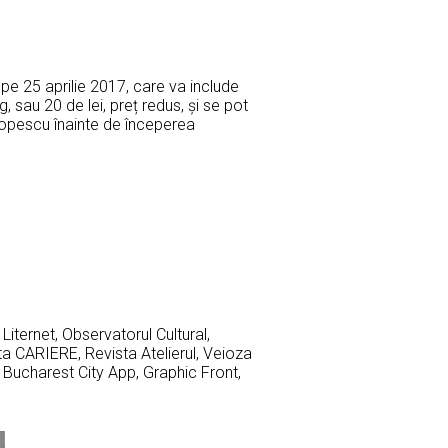
e 25 aprilie 2017, care va include
g, sau 20 de lei, preț redus, și se pot
Popescu înainte de începerea
, Liternet, Observatorul Cultural,
ta CARIERE, Revista Atelierul, Veioza
ic, Bucharest City App, Graphic Front,