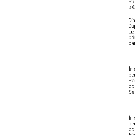
Ră
af
Din
Du
Li
pri
par
În 
pe
Po
co
Set
În
pe
co