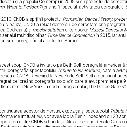
ducanu şi a grupului Contemp) în 2008 şi cu proiectul de cercet
irm, What to Perform?
(privind, în special, activitatea coregrafulu
 2010, CNDB a sprijinit proiectul
Romanian Dance History
, preze
pă o pauză, CNDB a reluat demersul de cercetare prin programu
zica Codreanu) şi
mockinstitution
-ul temporar
Muzeul Dansului 
n serialul multidisciplinar
Time Dance Connection
în 2015, iar anul
cursului coregrafic al artistei Iris Barbura.
acest scop, CNDB a invitat-o pe Beth Soll, coregrafă americană şi 
ntru coregrafia spectacolului
Tribute to Iris Barbura
, care a avut
pescu a CNDB. Revenind la New York, Beth Soll a continuat acest
regrafice, creând coregrafia solo
Iris
, care a avut premiera pe 9
tlement din New York, în cadrul programului „The Dance Gallery”.
 continuarea acestor demersuri, expoziţia şi spectacolul
Tribute t
rformance intitulat
Iris
, vor avea loc la Berlin, începând cu 28 apr
operarea dintre CNDB și Fundația Alexander und Renate Camaro, c