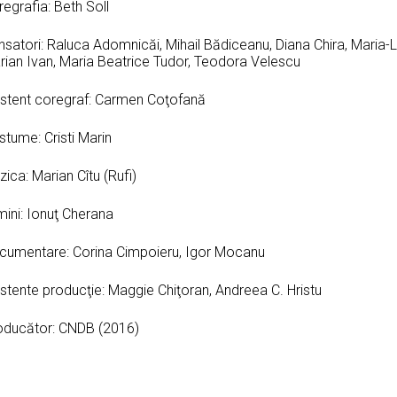
egrafia: Beth Soll
nsatori: Raluca Adomnicăi, Mihail Bădiceanu, Diana Chira, Maria-
rian Ivan, Maria Beatrice Tudor, Teodora Velescu
istent coregraf: Carmen Coţofană
tume: Cristi Marin
ica: Marian Cîtu (Rufi)
mini: Ionuţ Cherana
cumentare: Corina Cimpoieru, Igor Mocanu
stente producţie: Maggie Chiţoran, Andreea C. Hristu
oducător: CNDB (2016)