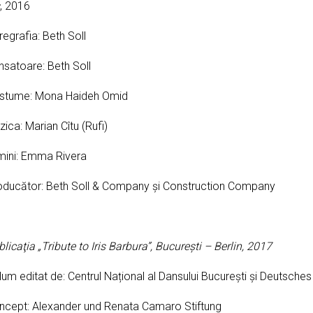
, 2016
egrafia: Beth Soll
nsatoare: Beth Soll
stume: Mona Haideh Omid
ica: Marian Cîtu (Rufi)
mini: Emma Rivera
oducător: Beth Soll & Company şi Construction Company
blica
ţ
ia „Tribute to Iris Barbura”, Bucure
ş
ti – Berlin, 2017
um editat de: Centrul Național al Dansului București şi Deutsche
ncept: Alexander und Renata Camaro Stiftung